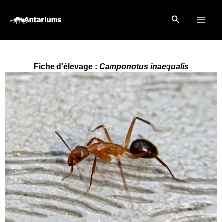
Aller
Rechercher
au
contenu
Fiche d'élevage :
Camponotus inaequalis