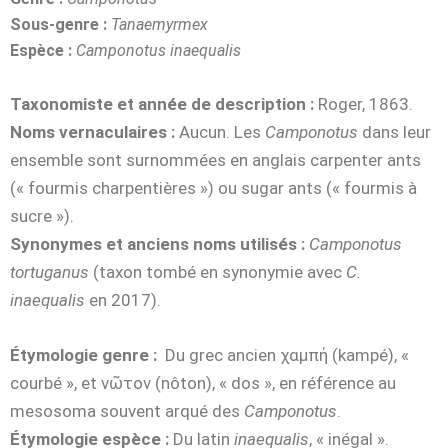
Sous-genre :
Tanaemyrmex
Espèce :
Camponotus inaequalis
Taxonomiste et année de description :
Roger, 1863.
Noms vernaculaires :
Aucun. Les
Camponotus
dans leur
ensemble sont surnommées en anglais carpenter ants
(« fourmis charpentières ») ou sugar ants (« fourmis à
sucre »).
Synonymes et anciens noms utilisés :
Camponotus
tortuganus
(taxon tombé en synonymie avec
C.
inaequalis
en
2017).
Étymologie genre :
Du grec ancien χαμπή (kampé), «
courbé », et νῶτον (nôton),
« dos », en référence au
mesosoma souvent arqué des
Camponotus
.
Étymologie espèce :
Du latin
inaequalis
, « inégal ».