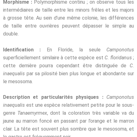
Morphisme
:
Polymorphisme continu ; on observe tous les
intermédiaires de taille entre
les minors frêles et les majors
à grosse tête. Au sein d’une même colonie, les différences
de
taille entre ouvrières peuvent dépasser le simple au
double.
Identification :
En Floride, la seule
Camponotus
superficiellement similaire à cette
espèce est
C. floridanus
;
cette dernière pourra cependant être distinguée de
C.
inaequalis
par sa pilosité bien plus longue et abondante sur
le mesosoma.
Description et particularités physiques :
Camponotus
inaequalis
est une
espèce relativement petite pour le sous-
genre
Tanaemyrmex
, dont la coloration très variable
va du
jaune au marron foncé en passant par l’orange et le marron
clair. La tête est souvent
plus sombre que le mesosoma, et
le gastre est fréquemment noir.