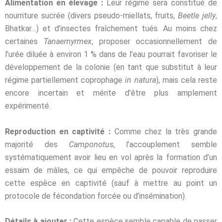
Alimentation en élevage :
Leur régime sera constitué de
nourriture sucrée (divers
pseudo-miellats, fruits,
Beetle jelly
,
Bhatkar…) et d’insectes fraîchement tués.
Au moins chez
certaines
Tanaemyrmex
, proposer occasionnellement de
l’urée diluée à
environ 1 % dans de l’eau pourrait favoriser le
développement de la colonie (en tant que
substitut à leur
régime partiellement coprophage
in natura
), mais cela reste
encore incertain
et mérite d’être plus amplement
expérimenté.
Reproduction en captivité :
Comme chez la très grande
majorité des
Camponotus
,
l’accouplement semble
systématiquement avoir lieu en vol après la formation d’un
essaim de
mâles, ce qui empêche de pouvoir reproduire
cette espèce en captivité (sauf à mettre au
point un
protocole de fécondation forcée ou d’insémination).
Détails à ajouter :
Cette espèce semble capable de passer