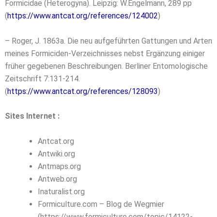
Formicidae (Heterogyna). Leipzig: W.Engelmann, 289 pp
(
https://www.antcat.org/references/124002
)
– Roger, J. 1863a. Die neu aufgeführten Gattungen und Arten
meines Formiciden-Verzeichnisses nebst Ergänzung einiger
früher gegebenen Beschreibungen. Berliner
Entomologische
Zeitschrift 7:131-214.
(
https://www.antcat.org/references/128093
)
Sites Internet :
Antcat.org
Antwiki.org
Antmaps.org
Antweb.org
Inaturalist.org
Formiculture.com – Blog de Wegmier
(https://www.formiculture.com/topic/14122-