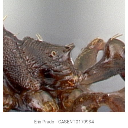
Erin Prado - CASENT0179934