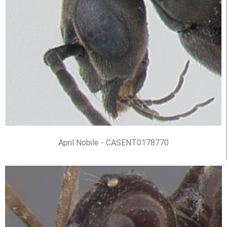
April Nobile - CASENT0178770