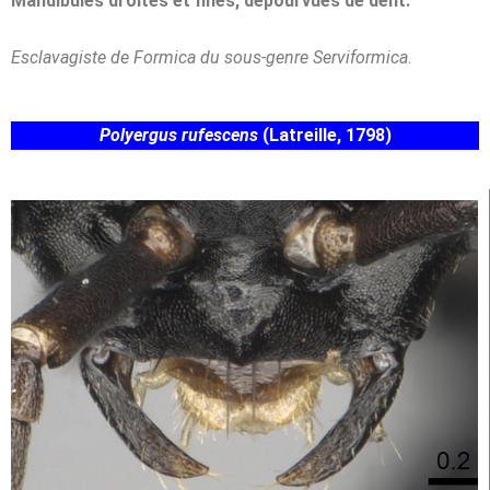
Mandibules droites et fines, dépourvues de dent.
Esclavagiste de Formica du sous-genre Serviformica
.
Polyergus
rufescens
(Latreille, 1798)