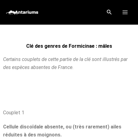
Aller
Rechercher
au
contenu
Clé des genres de Formicinae : mâles
Certains couplets de cette partie de la clé sont illustrés par
des espèces absentes de France.
Couplet 1
Cellule discoïdale absente, ou (très rarement) ailes
réduites à des moignons.