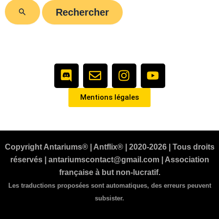
D
E
I
Y
i
n
n
o
s
v
s
u
Mentions légales
c
e
t
t
o
l
a
u
r
o
g
b
d
p
r
e
Copyright Antariums® | Antflix® | 2020-2026 | Tous droits
e
a
réservés | antariumscontact@gmail.com | Association
m
française à but non-lucratif.
Les traductions proposées sont automatiques, des erreurs peuvent
subsister.