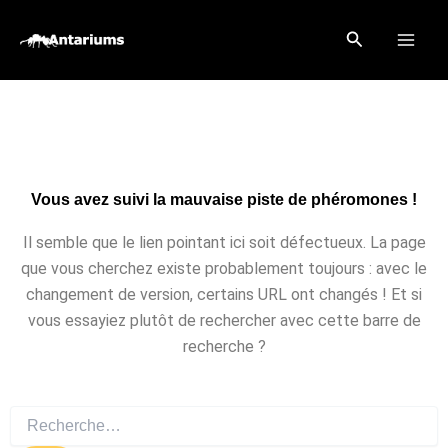
Aller
Rechercher
au
contenu
Vous avez suivi la mauvaise piste de phéromones !
Il semble que le lien pointant ici soit défectueux. La page
que vous cherchez existe probablement toujours : avec le
changement de version, certains URL ont changés ! Et si
vous essayiez plutôt de rechercher avec cette barre de
recherche ?
Rechercher :