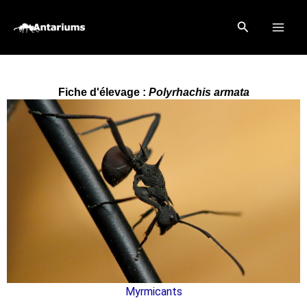
Aller
Rechercher
au
contenu
Fiche d'élevage :
Polyrhachis armata
Myrmicants