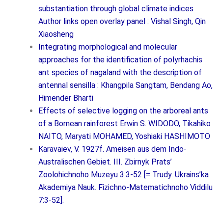
substantiation through global climate indices
Author links open overlay panel : Vishal Singh, Qin
Xiaosheng
Integrating morphological and molecular
approaches for the identification of polyrhachis
ant species of nagaland with the description of
antennal sensilla : Khangpila Sangtam, Bendang Ao,
Himender Bharti
Effects of selective logging on the arboreal ants
of a Bornean rainforest Erwin S. WIDODO, Tikahiko
NAITO, Maryati MOHAMED, Yoshiaki HASHIMOTO
Karavaiev, V. 1927f. Ameisen aus dem Indo-
Australischen Gebiet. III. Zbirnyk Prats’
Zoolohichnoho Muzeyu 3:3-52 [= Trudy. Ukrains’ka
Akademiya Nauk. Fizichno-Matematichnoho Viddilu
7:3-52].