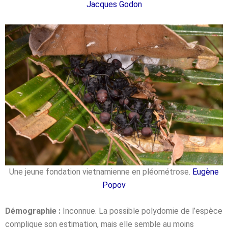
Jacques Godon
Une jeune fondation vietnamienne en pléométrose.
Eugène
Popov
Démographie :
Inconnue. La possible polydomie de l’espèce
complique son estimation, mais elle semble au moins