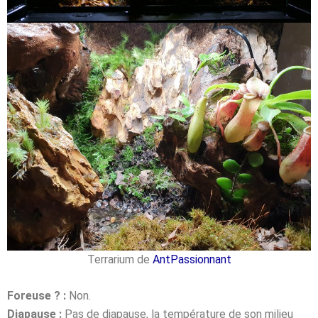
Terrarium de
AntPassionnant
Foreuse ? :
Non.
Diapause :
Pas de diapause, la température de son milieu