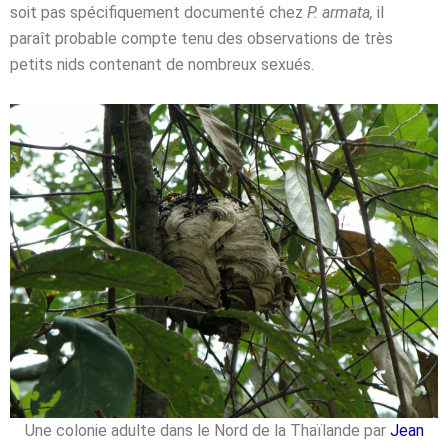
soit pas spécifiquement documenté chez
P. armata,
il
paraît probable compte tenu des observations de très
petits nids contenant de nombreux sexués.
Une colonie adulte dans le Nord de la Thaïlande par
Jean