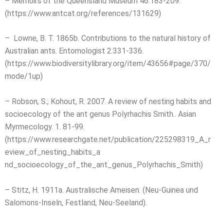
– Memoirs of the Queensland Museum 46:183-209.
(https://www.antcat.org/references/131629)
– Lowne, B. T. 1865b. Contributions to the natural history of
Australian ants. Entomologist 2:331-336.
(https://www.biodiversitylibrary.org/item/43656#page/370/
mode/1up)
– Robson, S.; Kohout, R. 2007. A review of nesting habits and
socioecology of the ant genus Polyrhachis Smith.. Asian
Myrmecology. 1. 81-99.
(https://www.researchgate.net/publication/225298319_A_r
eview_of_nesting_habits_a
nd_socioecology_of_the_ant_genus_Polyrhachis_Smith)
– Stitz, H. 1911a. Australische Ameisen. (Neu-Guinea und
Salomons-Inseln, Festland, Neu-Seeland).