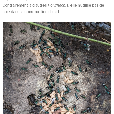
Contrairement à d’autres
Polyrhachis
,
elle n’utilise pas de
soie dans la construction du nid.