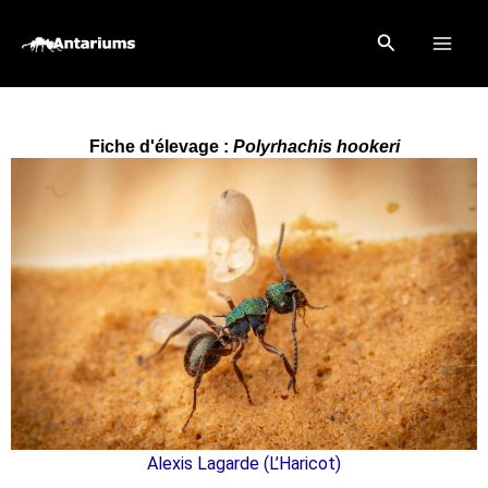
Aller
Rechercher
au
contenu
Fiche d'élevage :
Polyrhachis hookeri
Alexis Lagarde (L’Haricot)