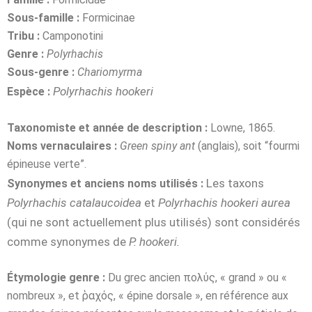
Sous-famille :
Formicinae
Tribu :
Camponotini
Genre :
Polyrhachis
Sous-genre :
Chariomyrma
Polyrhachis hookeri
Espèce :
Taxonomiste et année de description :
Lowne, 1865.
Noms vernaculaires :
Green spiny ant
(anglais), soit “fourmi
épineuse verte”.
Les taxons
Synonymes et anciens noms utilisés :
Polyrhachis catalaucoidea
et
Polyrhachis hookeri aurea
(qui ne sont actuellement plus utilisés) sont considérés
comme synonymes de
P. hookeri.
Étymologie genre :
Du grec ancien πολύς, « grand » ou «
nombreux », et ῥαχός, « épine dorsale », en référence aux