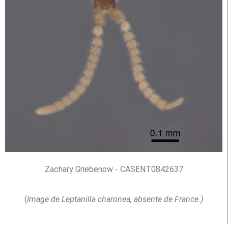
Zachary Griebenow - CASENT0842637
(
Image de Leptanilla charonea, absente de France.)